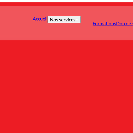
Accueil
Nos services
Formations
Don de 
es
re
tériel sanitaire
 premiers secours
pouce
es enfants de personnes détenues
ent numérique
ndeurs d’asile