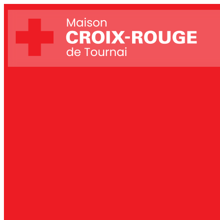
Actions social
Dépôt de dons
Aide alimentai
Location de ma
Formation aux
Bouquinerie
Vestiboutique
P’tit coup de 
Accompagner l
Accompagnem
Centre de dema