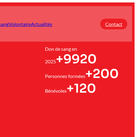
sang
Volontaire
Actualités
Contact
Don de sang en
+9920
2025
+200
Personnes formées
+120
Bénévoles